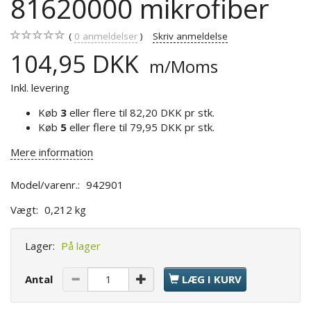
81620000 mikrofiber
0
anmeldelser
Skriv anmeldelse
104,95 DKK
m/Moms
Inkl. levering
Køb
3
eller flere til
82,20 DKK
pr stk.
Køb
5
eller flere til
79,95 DKK
pr stk.
Mere information
Model/varenr.:
942901
Vægt:
0,212 kg
Lager:
På lager
Antal
LÆG I KURV