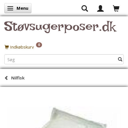
Menu
Skifte navigation
Støvsugerposer.dk
0
Indkøbskurv
Nilfisk