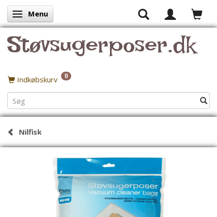
Menu
Skifte navigation
Støvsugerposer.dk
0
Indkøbskurv
Nilfisk