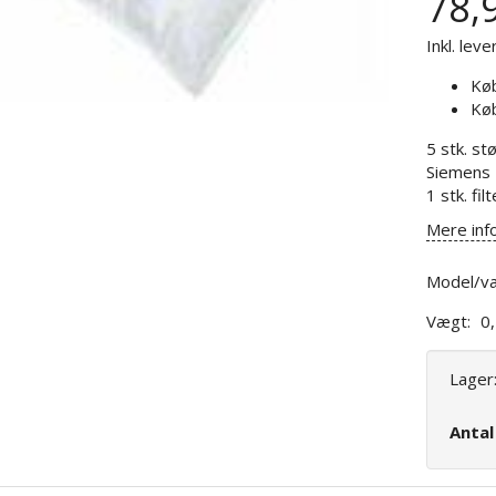
78,
Inkl. leve
Kø
Kø
5 stk. s
Siemens 
1 stk. filt
Mere inf
Model/va
Vægt:
0
Lager
Anta