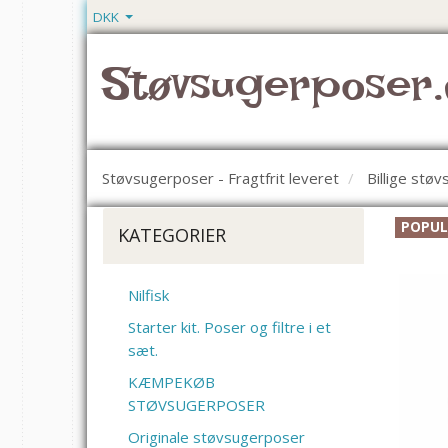
DKK
Støvsugerposer.
Støvsugerposer - Fragtfrit leveret
Billige stø
POPU
KATEGORIER
Nilfisk
Starter kit. Poser og filtre i et
sæt.
KÆMPEKØB
STØVSUGERPOSER
Originale støvsugerposer