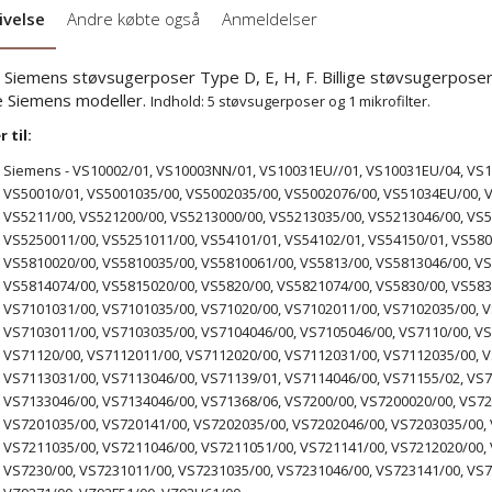
ivelse
Andre købte også
Anmeldelser
. Siemens støvsugerposer Type D, E, H, F. Billige støvsugerposer 
e Siemens modeller.
Indhold: 5 støvsugerposer og 1 mikrofilter.
 til:
Siemens - VS10002/01, VS10003NN/01, VS10031EU//01, VS10031EU/04, VS10
VS50010/01, VS5001035/00, VS5002035/00, VS5002076/00, VS51034EU/00, V
VS5211/00, VS521200/00, VS5213000/00, VS5213035/00, VS5213046/00, VS5
VS5250011/00, VS5251011/00, VS54101/01, VS54102/01, VS54150/01, VS580
VS5810020/00, VS5810035/00, VS5810061/00, VS5813/00, VS5813046/00, VS
VS5814074/00, VS5815020/00, VS5820/00, VS5821074/00, VS5830/00, VS583
VS7101031/00, VS7101035/00, VS71020/00, VS7102011/00, VS7102035/00, V
VS7103011/00, VS7103035/00, VS7104046/00, VS7105046/00, VS7110/00, VS
VS71120/00, VS7112011/00, VS7112020/00, VS7112031/00, VS7112035/00, V
VS7113031/00, VS7113046/00, VS71139/01, VS7114046/00, VS71155/02, VS7
VS7133046/00, VS7134046/00, VS71368/06, VS7200/00, VS7200020/00, VS72
VS7201035/00, VS720141/00, VS7202035/00, VS7202046/00, VS7203035/00, 
VS7211035/00, VS7211046/00, VS7211051/00, VS721141/00, VS7212020/00, 
VS7230/00, VS7231011/00, VS7231035/00, VS7231046/00, VS723141/00, VS7