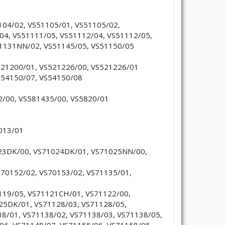
1104/02, VS51105/01, VS51105/02,
04, VS51111/05, VS51112/04, VS51112/05,
1131NN/02, VS51145/05, VS51150/05
S521200/01, VS521226/00, VS521226/01
S54150/07, VS54150/08
32/00, VS581435/00, VS5820/01
9013/01
023DK/00, VS71024DK/01, VS71025NN/00,
S70152/02, VS70153/02, VS71135/01,
1119/05, VS71121CH/01, VS71122/00,
25DK/01, VS71128/03, VS71128/05,
8/01, VS71138/02, VS71138/03, VS71138/05,
06, VS71148/07, VS71155/06, VS71158/05,