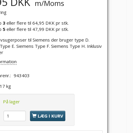
95 DKK
m/Moms
ring
b
3
eller flere til
64,95 DKK
pr stk.
b
5
eller flere til
47,99 DKK
pr stk.
tøvsugerposer til Siemens der bruger type D.
Type E. Siemens Type F. Siemens Type H. Inklusiv
er
ormation
renr.:
943403
,17 kg
:
På lager
l
LÆG I KURV