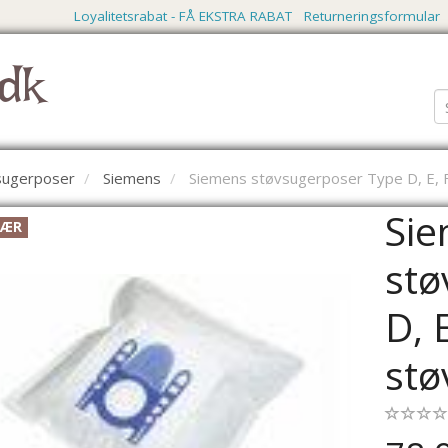
Loyalitetsrabat - FÅ EKSTRA RABAT
Returneringsformular
dk
vsugerposer
Siemens
Siemens støvsugerposer Type D, E, F
Si
LÆR
stø
D, 
stø