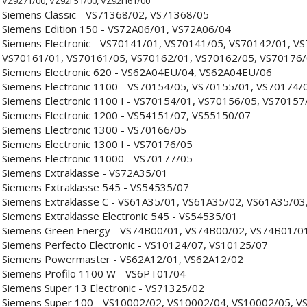
VZ9271/00, VZ92F51/00, VZ92H61/00
Siemens Classic - VS71368/02, VS71368/05
Siemens Edition 150 - VS72A06/01, VS72A06/04
Siemens Electronic - VS70141/01, VS70141/05, VS70142/01, V
VS70161/01, VS70161/05, VS70162/01, VS70162/05, VS70176
Siemens Electronic 620 - VS62A04EU/04, VS62A04EU/06
Siemens Electronic 1100 - VS70154/05, VS70155/01, VS70174/
Siemens Electronic 1100 I - VS70154/01, VS70156/05, VS7015
Siemens Electronic 1200 - VS54151/07, VS55150/07
Siemens Electronic 1300 - VS70166/05
Siemens Electronic 1300 I - VS70176/05
Siemens Electronic 11000 - VS70177/05
Siemens Extraklasse - VS72A35/01
Siemens Extraklasse 545 - VS54535/07
Siemens Extraklasse C - VS61A35/01, VS61A35/02, VS61A35/0
Siemens Extraklasse Electronic 545 - VS54535/01
Siemens Green Energy - VS74B00/01, VS74B00/02, VS74B01/0
Siemens Perfecto Electronic - VS10124/07, VS10125/07
Siemens Powermaster - VS62A12/01, VS62A12/02
Siemens Profilo 1100 W - VS6PT01/04
Siemens Super 13 Electronic - VS71325/02
Siemens Super 100 - VS10002/02, VS10002/04, VS10002/05, 