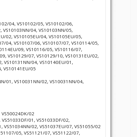
0102/04, VS10102/05, VS10102/06,
, VS10103NN/04, VS10103NN/05,
EU/02, VS10105EU/04, VS10105EU/05,
7/04, VS10107/06, VS10107/07, VS10114/05,
0114EU/09, VS10116/05, VS10116/07,
09, VS10129/07, VS10129/10, VS10131EU/02,
, VS10131NN/04, VS10140EU/01,
4, VS10141EU/05
NN/01, VS10031NN/02, VS10031NN/04,
1, VS50024DK/02
, VS51033DF/01, VS51033DF/02,
, VS51034NN/02, VS51037EU/07, VS51055/02
S51107/05, VS51121/07, VS51122/07,