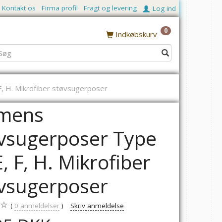
Kontakt os
Firma profil
Fragt og levering
Log ind
0
Indkøbskurv
, H. Mikrofiber støvsugerposer
emens
vsugerposer Type
E, F, H. Mikrofiber
vsugerposer
0
anmeldelser
Skriv anmeldelse