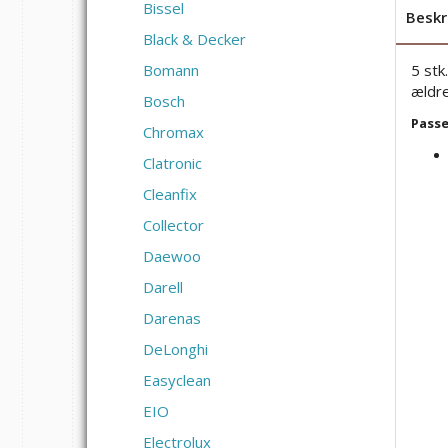
Bissel
Beskr
Black & Decker
5 stk
Bomann
ældr
Bosch
Passer
Chromax
Clatronic
Cleanfix
Collector
Daewoo
Darell
Darenas
DeLonghi
Easyclean
EIO
Electrolux