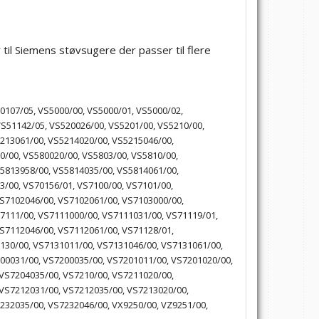
til Siemens støvsugere der passer til flere
107/05, VS5000/00, VS5000/01, VS5000/02,
S51142/05, VS520026/00, VS5201/00, VS5210/00,
213061/00, VS5214020/00, VS5215046/00,
0/00, VS580020/00, VS5803/00, VS5810/00,
5813958/00, VS5814035/00, VS5814061/00,
3/00, VS70156/01, VS7100/00, VS7101/00,
S7102046/00, VS7102061/00, VS7103000/00,
7111/00, VS7111000/00, VS7111031/00, VS71119/01,
S7112046/00, VS7112061/00, VS71128/01,
130/00, VS7131011/00, VS7131046/00, VS7131061/00,
00031/00, VS7200035/00, VS7201011/00, VS7201020/00,
VS7204035/00, VS7210/00, VS7211020/00,
VS7212031/00, VS7212035/00, VS7213020/00,
232035/00, VS7232046/00, VX9250/00, VZ9251/00,